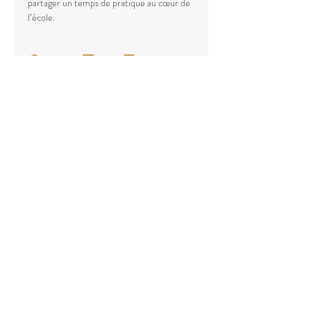
partager un temps de pratique au cœur de 
l’école.
Share This Event
Contact :
Téléphonne
Nous trouver:
18 rue du Moulin Joly/ 75011 Paris
poletechniquealexanderparis@gmail.co