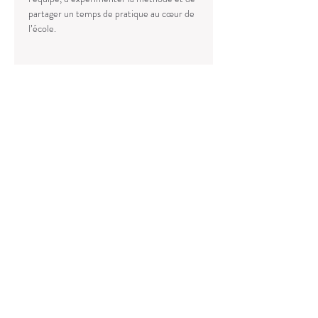
partager un temps de pratique au cœur de 
l’école.
Share This Event
Contact :
Téléphonne
Nous trouver:
18 rue du Moulin Joly/ 75011 Paris