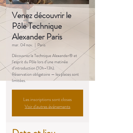
Venez découvrir le
Pôle Technique
Alexander Paris
mar. 04 nov.
  |  
Paris
Découvrez la Technique Alexander® et
l’esprit du Pôle lors d’une matinée
d’introduction (10h–13h).
Réservation obligatoire — les places sont
limitées.
Les inscriptions sont closes
Voir d'autres événements