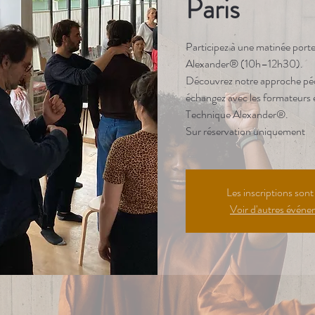
Paris
Participez à une matinée port
Alexander® (10h–12h30).
Découvrez notre approche péd
échangez avec les formateurs e
Technique Alexander®.
Sur réservation uniquement
Les inscriptions sont
Voir d'autres évén