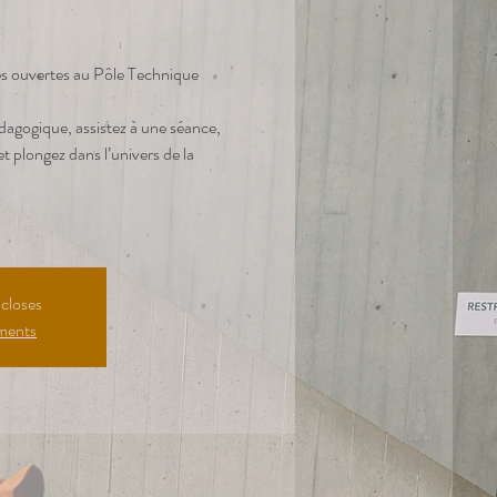
es ouvertes au Pôle Technique
agogique, assistez à une séance,
t plongez dans l’univers de la
 closes
ements